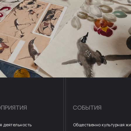
ТИЯ
СОБЫТИЯ
И
льность
Общественно культурная жизнь
О
ятельность
Арт-терапия
К
ПОДП