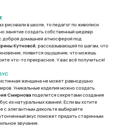
Е
з рисовали в школе, то педагог по живописи
но занятие создать собственный шедевр.
 с доброй домашней атмосферой под
рины Кутновой
, рассказывающей по шагам, что
хновение, появится ощущение, что можешь
ите что-то прекрасное. У вас всё получиться!
БУС
а истинная женщина не может равнодушно
иров. Уникальные изделия можно создать
ия Смирнова
поделится секретами создания
 бус из натуральных камней. Если вы хотите
де с элегантным декольте выбирайте
 утонченный вкус поможет придать старинным
ильное звучание.