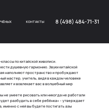
8 (498) 484-71-31
УЧЁНЫХ
КОНТАКТЫ
классы по китайской живописи.
ести душевную гармонию. Звуки китайской
 чая наполняют пространство и пробуждают
ый мастер, учитель, видя в каждом человеке
авляет и вовлекает вас в волшебный мир
вы не умеете рисовать или никогда не работали
 будет разбудить в себе ребёнка» - утверждает
, именно с ней вы будете постигать азы