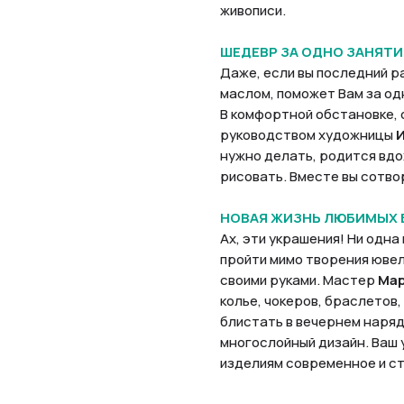
живописи.
ШЕДЕВР ЗА ОДНО ЗАНЯТИ
Даже, если вы последний ра
маслом, поможет Вам за од
В комфортной обстановке,
руководством художницы
И
нужно делать, родится вдо
рисовать. Вместе вы сотвор
НОВАЯ ЖИЗНЬ ЛЮБИМЫХ 
Ах, эти украшения! Ни одн
пройти мимо творения ювел
своими руками. Мастер
Мар
колье, чокеров, браслетов,
блистать в вечернем наря
многослойный дизайн. Ваш
изделиям современное и ст