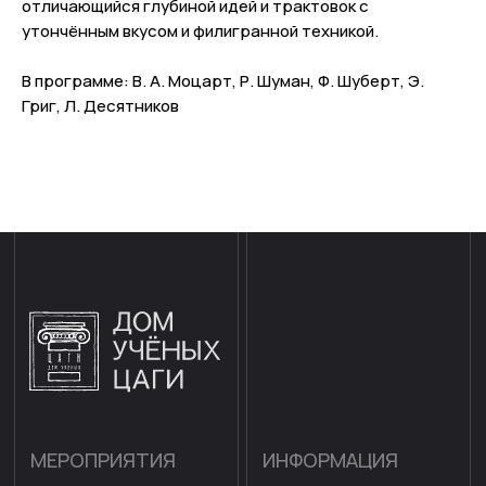
отличающийся глубиной идей и трактовок с
утончённым вкусом и филигранной техникой.
МЕРОПРИЯТИЯ
ИНФОРМАЦИЯ
В программе: В. А. Моцарт, Р. Шуман, Ф. Шуберт, Э.
Научная деятельность
История
Григ, Л. Десятников
Концертная деятельность
О доме учёных
Детям
Контакты
СОБЫТИЯ
Общественно
культурная жизнь
Арт-терапия
Подпишитесь на рассылку и узнавайте
о новых мероприятиях
ПОДПИСАТЬСЯ