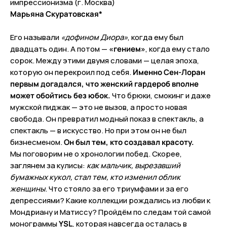
импрессионизма (г. Москва)
Марьяна Скуратовская*
Его называли
«дофином Диора»
, когда ему был
двадцать один. А потом —
«гением»
, когда ему стало
сорок. Между этими двумя словами — целая эпоха,
которую он перекроил под себя.
Именно Сен-Лоран
первым догадался, что женский гардероб вполне
может обойтись без юбок.
Что брюки, смокинг и даже
мужской пиджак — это не вызов, а просто новая
свобода. Он превратил модный показ в спектакль, а
спектакль — в искусство. Но при этом он не был
бизнесменом.
Он был тем, кто создавал красоту.
Мы поговорим не о хронологии побед. Скорее,
заглянем за кулисы:
как мальчик, вырезавший
бумажных кукол, стал тем, кто изменил облик
женщины
. Что стояло за его триумфами и за его
депрессиями? Какие коллекции рождались из любви к
Мондриану и Матиссу? Пройдём по следам той самой
монограммы
YSL
, которая навсегда осталась в