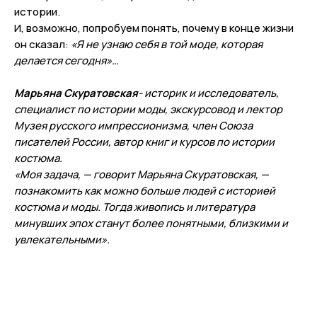
истории.
И, возможно, попробуем понять, почему в конце жизни
он сказал:
«Я не узнаю себя в той моде, которая
делается сегодня»…
МЕРОПРИЯТИЯ
ИНФОРМАЦИЯ
Марьяна Скуратовская
- историк и исследователь,
Научная деятельность
История
специалист по истории моды, экскурсовод и лектор
Концертная деятельность
О доме учёных
Музея русского импрессионизма, член Союза
писателей России, автор книг и курсов по истории
Детям
Контакты
костюма.
«Моя задача, — говорит Марьяна Скуратовская, —
СОБЫТИЯ
познакомить как можно больше людей с историей
Общественно
костюма и моды. Тогда живопись и литература
культурная жизнь
минувших эпох станут более понятными, близкими и
Арт-терапия
увлекательными».
Подпишитесь на рассылку и узнавайте
о новых мероприятиях